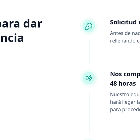
para dar
Solicitud
Antes de na
encia
rellenando 
Nos comp
48 horas
Nuestro equi
hará llegar 
para procede