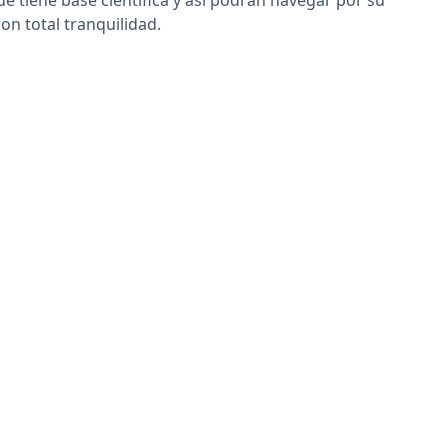
 tiene base científica y así podrán navegar por su
on total tranquilidad.